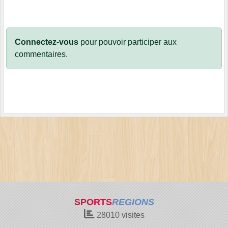
Connectez-vous
pour pouvoir participer aux
commentaires.
SPORTS
REGIONS
28010
visites