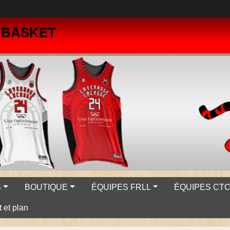
- BASKET
S
BOUTIQUE
ÉQUIPES FRLL
ÉQUIPES CTC 
 et plan