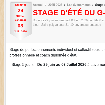
Accueil
2025-2026
Les évènements
Stage 
Du
lundi
29
STAGE D'ÉTÉ DU G
JUIN
au
vendredi
Du
lundi
29
juin
au
vendredi
03
juil.
2026
de 09h30 à 
03
Lieu :
Salle polyvalente
31410
Lavernose-Lacasse
JUIL.
2026
Stage de perfectionnements individuel et collectif sous 
professionnelle et coach diplômée d'état.
- Stage 5 jours :
Du 29 juin au 03 Juillet 2026
à Lavernos