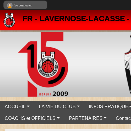
Panneau de gestion des cookies
Se connecter
FR - LAVERNOSE-LACASSE 
ACCUEIL
LA VIE DU CLUB
INFOS PRATIQUE
COACHS et OFFICIELS
PARTENAIRES
Contact