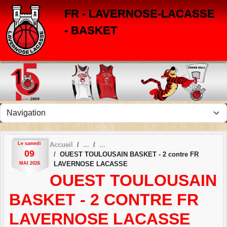
Panneau de gestion des cookies
FR - LAVERNOSE-LACASSE
- BASKET
Le
samedi
Accueil
09
OUEST TOULOUSAIN BASKET - 2 contre FR
LAVERNOSE LACASSE
MAI
2026
OUEST TOULOUSAIN
BASKET - 2 CONTRE FR
LAVERNOSE LACASSE