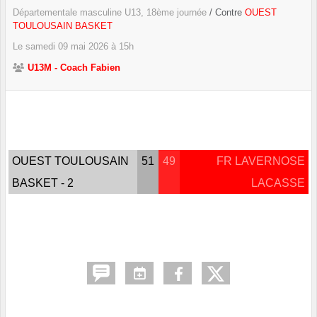
Départementale masculine U13, 18ème journée
/ Contre
OUEST
TOULOUSAIN BASKET
Le
samedi
09
mai
2026
à 15h
U13M - Coach Fabien
OUEST TOULOUSAIN
51
49
FR LAVERNOSE
BASKET - 2
LACASSE