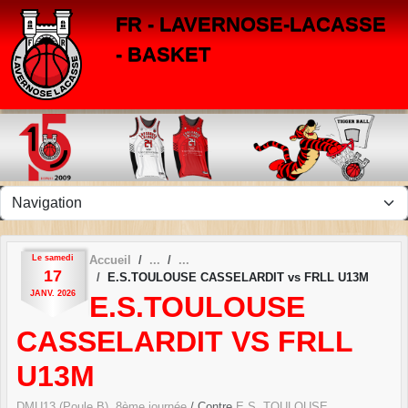
Panneau de gestion des cookies
FR - LAVERNOSE-LACASSE
- BASKET
Le
samedi
Accueil
17
E.S.TOULOUSE CASSELARDIT vs FRLL U13M
JANV.
2026
E.S.TOULOUSE
CASSELARDIT VS FRLL
U13M
DMU13 (Poule B), 8ème journée
/ Contre
E.S. TOULOUSE