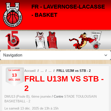
Panneau de gestion des cookies
FR - LAVERNOSE-LACASSE
- BASKET
Le
samedi
Accueil
FRLL U13M vs STB - 2
13
FRLL U13M VS STB -
DÉC.
2025
2
DMU13 (Poule B), 6ème journée
/ Contre
STADE TOULOUSAIN
BASKETBALL - 2
Le
samedi
13
déc.
2025
de 13h à 15h