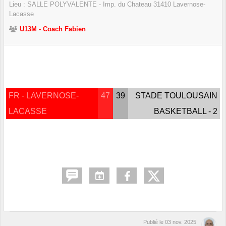
Lieu :
SALLE POLYVALENTE - Imp. du Chateau
31410
Lavernose-
Lacasse
U13M - Coach Fabien
FR - LAVERNOSE-
47
39
STADE TOULOUSAIN
LACASSE
BASKETBALL - 2
Publié le
03 nov. 2025