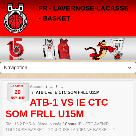
Panneau de gestion des cookies
FR - LAVERNOSE-LACASSE
- BASKET
Le
samedi
Accueil
29
ATB-1 vs IE CTC SOM FRLL U15M
NOV.
2025
ATB-1 VS IE CTC
SOM FRLL U15M
RMU15-2 PYR-A, 3ème journée
/ Contre
IE - CTC AVENIR
TOULOUSE BASKET - TOULOUSE LARDENNE BASKET - 1