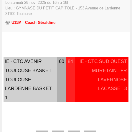
Le
samedi
29
nov.
2025
de 16h à 18h
Lieu :
GYMNASE DU PETIT CAPITOLE - 153 Avenue de Lardenne
31100
Toulouse
U15M - Coach Géraldine
IE - CTC AVENIR
60
84
IE - CTC SUD OUEST
TOULOUSE BASKET -
MURETAIN - FR
TOULOUSE
LAVERNOSE
LARDENNE BASKET -
LACASSE - 3
1