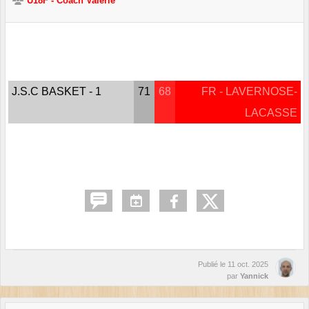
U18F - Coach Valérie
J.S.C BASKET - 1
71
68
FR - LAVERNOSE-
LACASSE
Publié le
11 oct. 2025
par
Yannick