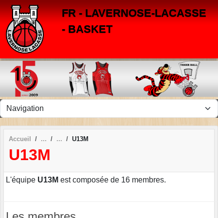
Panneau de gestion des cookies
FR - LAVERNOSE-LACASSE
- BASKET
Accueil
U13M
U13M
L'équipe
U13M
est composée de 16 membres.
Les membres