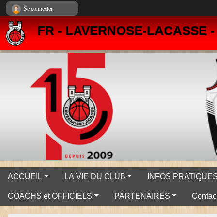
Panneau de gestion des cookies
Se connecter
FR - LAVERNOSE-LACASSE 
ACCUEIL
LA VIE DU CLUB
INFOS PRATIQUE
COACHS et OFFICIELS
PARTENAIRES
Contact