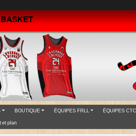
- BASKET
S
BOUTIQUE
ÉQUIPES FRLL
ÉQUIPES CTC 
 et plan